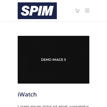
iWatch
Lorem ipsum dolor sit amet, consetetur